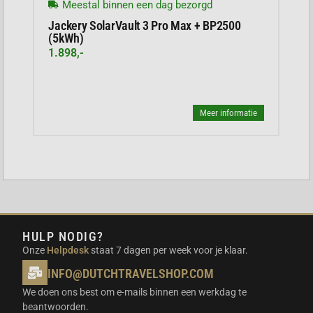
Meestal binnen een dag bezorgd
Jackery SolarVault 3 Pro Max + BP2500
(5kWh)
1.898,-
Meer informatie
HULP NODIG?
Onze
Helpdesk
staat 7 dagen per week voor je klaar.
INFO@DUTCHTRAVELSHOP.COM
We doen ons best om e-mails binnen een werkdag te
beantwoorden.