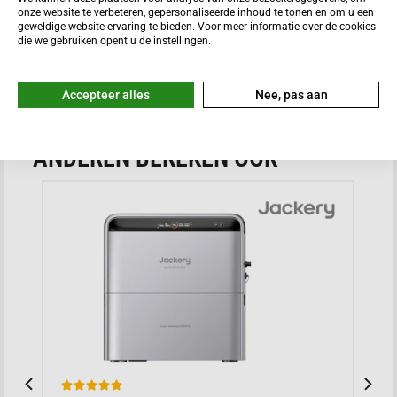
128W
onze website te verbeteren, gepersonaliseerde inhoud te tonen en om u een
LiFePO4
geweldige website-ervaring te bieden. Voor meer informatie over de cookies
die we gebruiken opent u de instellingen.
Accepteer alles
Nee, pas aan
ANDEREN BEKEKEN OOK




