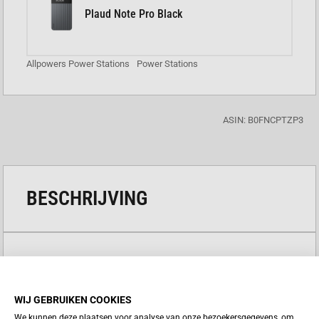
Plaud Note Pro Black
Allpowers Power Stations
Power Stations
ASIN: B0FNCPTZP3
BESCHRIJVING
Batterijcapaciteit
Continue
Solar input
Batterij Type
WIJ GEBRUIKEN COOKIES
output
99,2Wh
100W
LFP/
We kunnen deze plaatsen voor analyse van onze bezoekersgegevens, om