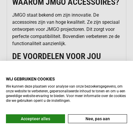
WAAROM JMGO ACCESSOIRES?
JMGO staat bekend om zijn innovatie. De
accessoires zijn van hoge kwaliteit. Ze zijn speciaal
ontworpen voor JMGO projectoren. Dit zorgt voor
perfecte compatibiliteit. Bovendien verbeteren ze de
functionaliteit aanzienlijk.
DE VOORDELEN VOOR JOU
Je profiteert van diverse voordelen. Denk aan een
langere levensduur van je projector. De accessoires
WIJ GEBRUIKEN COOKIES
bieden optimale bescherming. Je hebt minder
We kunnen deze plaatsen voor analyse van onze bezoekersgegevens, om
gedoe met installatie. Het gebruiksgemak is
onze website te verbeteren, gepersonaliseerde inhoud te tonen en om u een
geweldige website-ervaring te bieden. Voor meer informatie over de cookies
daardoor erg hoog. Bovendien geniet je van de
die we gebruiken opent u de instellingen.
beste beeld- en geluidskwaliteit.
IDEAAL VOOR REIZIGERS
Accepteer alles
Nee, pas aan
Ben je vaak onderweg? Dan zijn JMGO accessoires