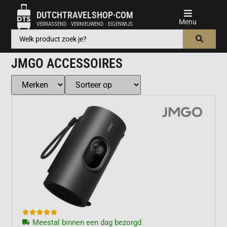
DUTCHTRAVELSHOP·COM
VERRASSEND · VERNIEUWEND · EIGENWIJS
JMGO ACCESSOIRES





Meestal binnen een dag bezorgd