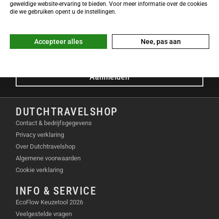
NIEUWSBRIEF
geweldige website-ervaring te bieden. Voor meer informatie over de cookies
Meld je nu gratis aan voor de DTS-Nieuwsbrief en ontvang het
die we gebruiken opent u de instellingen.
laatste Dutchtravelshop nieuws in je mailbox!
E-mailadres
Accepteer alles
Nee, pas aan
Aanmelden
DUTCHTRAVELSHOP
Contact & bedrijfsgegevens
Privacy verklaring
Over Dutchtravelshop
Algemene voorwaarden
Cookie verklaring
INFO & SERVICE
EcoFlow Keuzetool 2026
Veelgestelde vragen