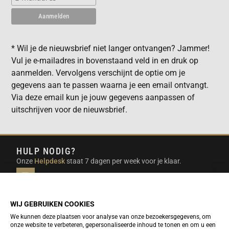
* Wil je de nieuwsbrief niet langer ontvangen? Jammer!
Vul je e-mailadres in bovenstaand veld in en druk op
aanmelden. Vervolgens verschijnt de optie om je
gegevens aan te passen waarna je een email ontvangt.
Via deze email kun je jouw gegevens aanpassen of
uitschrijven voor de nieuwsbrief.
HULP NODIG?
Onze
Helpdesk
staat 7 dagen per week voor je klaar.
INFO@DUTCHTRAVELSHOP.COM
We doen ons best om e-mails binnen een werkdag te
beantwoorden.
WIJ GEBRUIKEN COOKIES
We kunnen deze plaatsen voor analyse van onze bezoekersgegevens, om
onze website te verbeteren, gepersonaliseerde inhoud te tonen en om u een