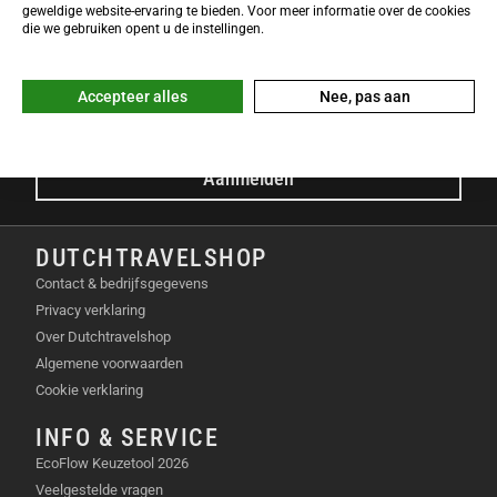
NIEUWSBRIEF
geweldige website-ervaring te bieden. Voor meer informatie over de cookies
Meld je nu gratis aan voor de DTS-Nieuwsbrief en ontvang het
die we gebruiken opent u de instellingen.
laatste Dutchtravelshop nieuws in je mailbox!
E-mailadres
Accepteer alles
Nee, pas aan
Aanmelden
DUTCHTRAVELSHOP
Contact & bedrijfsgegevens
Privacy verklaring
Over Dutchtravelshop
Algemene voorwaarden
Cookie verklaring
INFO & SERVICE
EcoFlow Keuzetool 2026
Veelgestelde vragen