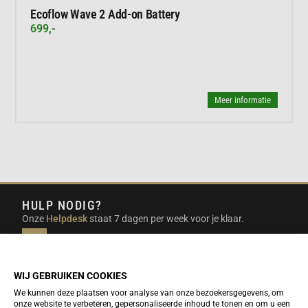
Ecoflow Wave 2 Add-on Battery
699,-
Meer informatie
HULP NODIG?
Onze
Helpdesk
staat 7 dagen per week voor je klaar.
INFO@DUTCHTRAVELSHOP.COM
We doen ons best om e-mails binnen een werkdag te
beantwoorden.
WIJ GEBRUIKEN COOKIES
We kunnen deze plaatsen voor analyse van onze bezoekersgegevens, om
onze website te verbeteren, gepersonaliseerde inhoud te tonen en om u een