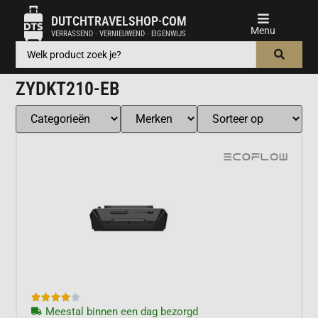
DUTCHTRAVELSHOP·COM
VERRASSEND · VERNIEUWEND · EIGENWIJS
ZYDKT210-EB





Meestal binnen een dag bezorgd