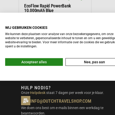
EcoFlow Rapid PowerBank
10.000mAh Blue
89,-
WIJ GEBRUIKEN COOKIES
We kunnen deze plaatsen voor analyse van onze bezoekersgegevens, om onze
Meer informatie
website te verbeteren, gepersonaliseerde inhoud te tonen en om u een geweldig
website-ervaring te bieden. Voor meer informatie over de cookies die we gebrui
opent u de instellingen.
Accepteer alles
Nee, pas aan
HULP NODIG?
Onze
Helpdesk
staat 7 dagen per week voor je klaar.
INFO@DUTCHTRAVELSHOP.COM
We doen ons best om e-mails binnen een werkdag te
beantwoorden.