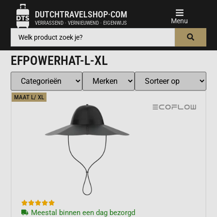
DUTCHTRAVELSHOP·COM
VERRASSEND · VERNIEUWEND · EIGENWIJS
EFPOWERHAT-L-XL
MAAT L/ XL





Meestal binnen een dag bezorgd