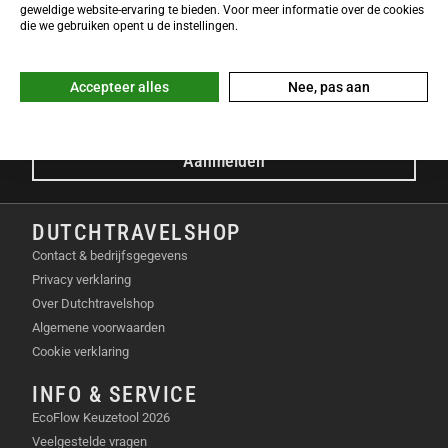
NIEUWSBRIEF
geweldige website-ervaring te bieden. Voor meer informatie over de cookies
Meld je nu gratis aan voor de DTS-Nieuwsbrief en ontvang het
die we gebruiken opent u de instellingen.
laatste Dutchtravelshop nieuws in je mailbox!
E-mailadres
Accepteer alles
Nee, pas aan
Aanmelden
DUTCHTRAVELSHOP
Contact & bedrijfsgegevens
Privacy verklaring
Over Dutchtravelshop
Algemene voorwaarden
Cookie verklaring
INFO & SERVICE
EcoFlow Keuzetool 2026
Veelgestelde vragen