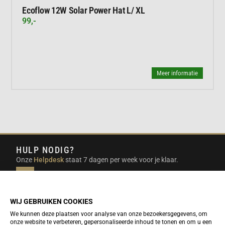
Ecoflow 12W Solar Power Hat L/ XL
99,-
Meer informatie
HULP NODIG?
Onze
Helpdesk
staat 7 dagen per week voor je klaar.
INFO@DUTCHTRAVELSHOP.COM
We doen ons best om e-mails binnen een werkdag te
beantwoorden.
WIJ GEBRUIKEN COOKIES
We kunnen deze plaatsen voor analyse van onze bezoekersgegevens, om
onze website te verbeteren, gepersonaliseerde inhoud te tonen en om u een