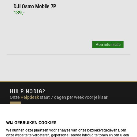
DJI Osmo Mobile 7P
139,-
Meer informatie
HULP NODIG?
Onze
Helpdesk
staat 7 dagen per week voor je klaar.
INFO@DUTCHTRAVELSHOP.COM
We doen ons best om e-mails binnen een werkdag te
beantwoorden.
WIJ GEBRUIKEN COOKIES
We kunnen deze plaatsen voor analyse van onze bezoekersgegevens, om
onze website te verbeteren, gepersonaliseerde inhoud te tonen en om u een