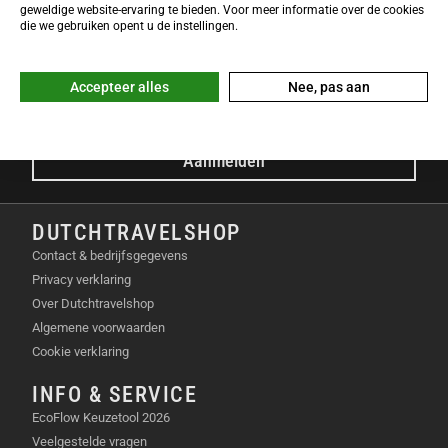
NIEUWSBRIEF
geweldige website-ervaring te bieden. Voor meer informatie over de cookies
Meld je nu gratis aan voor de DTS-Nieuwsbrief en ontvang het
die we gebruiken opent u de instellingen.
laatste Dutchtravelshop nieuws in je mailbox!
E-mailadres
Accepteer alles
Nee, pas aan
Aanmelden
DUTCHTRAVELSHOP
Contact & bedrijfsgegevens
Privacy verklaring
Over Dutchtravelshop
Algemene voorwaarden
Cookie verklaring
INFO & SERVICE
EcoFlow Keuzetool 2026
Veelgestelde vragen