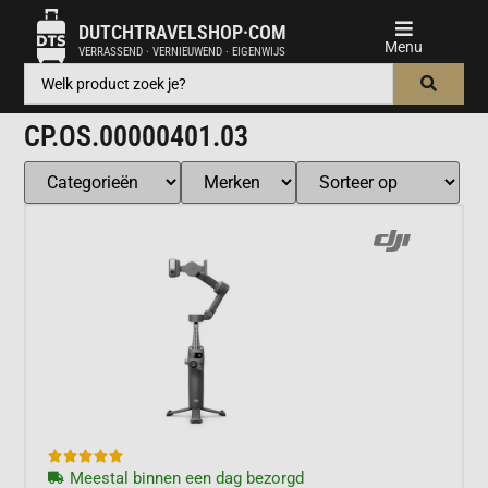
DUTCHTRAVELSHOP·COM
VERRASSEND · VERNIEUWEND · EIGENWIJS
CP.OS.00000401.03





Meestal binnen een dag bezorgd