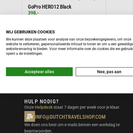
GoPro HERO12 Black
398,-
WIJ GEBRUIKEN COOKIES
We kunnen deze plaatsen voor analyse van onze bezoekersgegevens, om onze
Meer informatie
website te verbeteren, gepersonaliseerde inhoud te tonen en om u een geweldig
website-ervaring te bieden. Voor meer informatie over de cookies die we gebrui
opent u de instellingen.
Accepteer alles
Nee, pas aan
HULP NODIG?
Onze
Helpdesk
staat 7 dagen per week voor je klaar.
INFO@DUTCHTRAVELSHOP.COM
We doen ons best om e-mails binnen een werkdag te
beantwoorden.