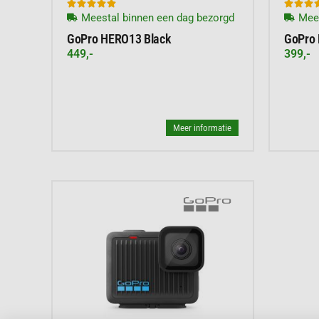








Meestal binnen een dag bezorgd
Mees
GoPro HERO13 Black
GoPro
449,-
399,-
Meer informatie