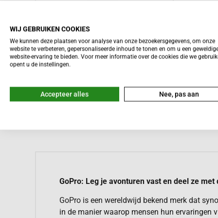





Meestal binnen een dag bezorgd
WIJ GEBRUIKEN COOKIES
GoPro HERO
We kunnen deze plaatsen voor analyse van onze bezoekersgegevens, om onze
website te verbeteren, gepersonaliseerde inhoud te tonen en om u een geweldig
249,-
website-ervaring te bieden. Voor meer informatie over de cookies die we gebrui
opent u de instellingen.
Accepteer alles
Nee, pas aan
Meer informatie
GoPro: Leg je avonturen vast en deel ze met
GoPro is een wereldwijd bekend merk dat synon
in de manier waarop mensen hun ervaringen v