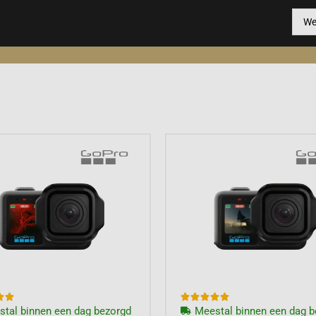







tal binnen een dag bezorgd
Meestal binnen een dag b