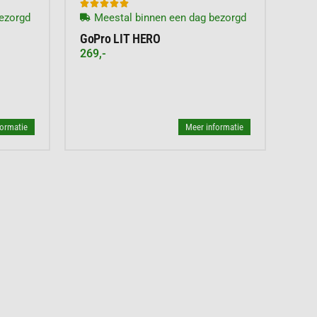





ezorgd
Meestal binnen een dag bezorgd
GoPro LIT HERO
269,-
formatie
Meer informatie