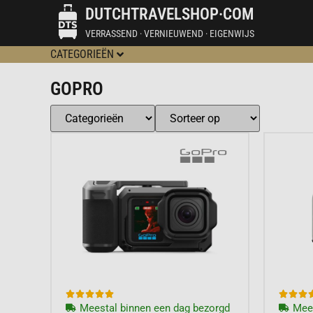
DUTCHTRAVELSHOP·COM
VERRASSEND · VERNIEUWEND · EIGENWIJS
CATEGORIEËN
GOPRO








Meestal binnen een dag bezorgd
Mees