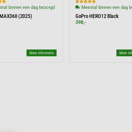







tal binnen een dag bezorgd
Meestal binnen een dag b
 MAX360 (2025)
GoPro HERO12 Black
398,-
Meer informatie
Meer in