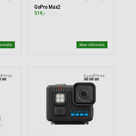
GoPro Max2
519,-
formatie
Meer informatie