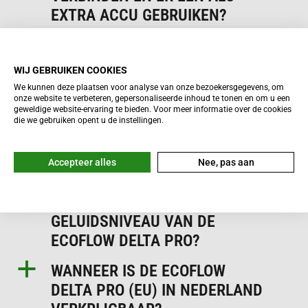
EXTRA ACCU GEBRUIKEN?
a
KUNNEN ZONNEPANELEN EN
DE AUTOLADER TEGELIJK OP
WIJ GEBRUIKEN COOKIES
DE DELTA PRO GEBRUIKT
We kunnen deze plaatsen voor analyse van onze bezoekersgegevens, om
onze website te verbeteren, gepersonaliseerde inhoud te tonen en om u een
WORDEN?
geweldige website-ervaring te bieden. Voor meer informatie over de cookies
die we gebruiken opent u de instellingen.
a
WAAROM LAADT DE ECOFLOW
DELTA PRO MIJN APPARATEN
Accepteer alles
Nee, pas aan
NIET OP?
a
WAAROM WISSELT HET
GELUIDSNIVEAU VAN DE
ECOFLOW DELTA PRO?
a
WANNEER IS DE ECOFLOW
DELTA PRO (EU) IN NEDERLAND