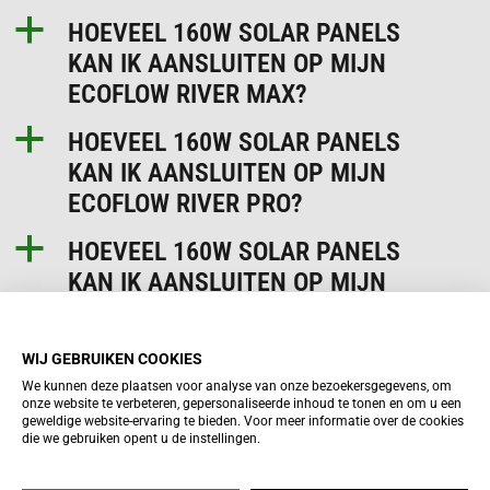
a
HOEVEEL 160W SOLAR PANELS
KAN IK AANSLUITEN OP MIJN
ECOFLOW RIVER MAX?
a
HOEVEEL 160W SOLAR PANELS
KAN IK AANSLUITEN OP MIJN
ECOFLOW RIVER PRO?
a
HOEVEEL 160W SOLAR PANELS
KAN IK AANSLUITEN OP MIJN
ECOFLOW RIVER?
a
IS DE ECOFLOW 160W SOLAR
WIJ GEBRUIKEN COOKIES
PANEL WATERDICHT?
We kunnen deze plaatsen voor analyse van onze bezoekersgegevens, om
onze website te verbeteren, gepersonaliseerde inhoud te tonen en om u een
geweldige website-ervaring te bieden. Voor meer informatie over de cookies
a
KAN IK DE 160W SOLAR PANEL
die we gebruiken opent u de instellingen.
PARALLEL AANSLUITEN?