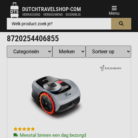
DUTCHTRAVELSHOP·COM
VERRASSEND · VERNIEUWEND · EIGENWIJS
8720254406855





Meestal binnen een dag bezorgd