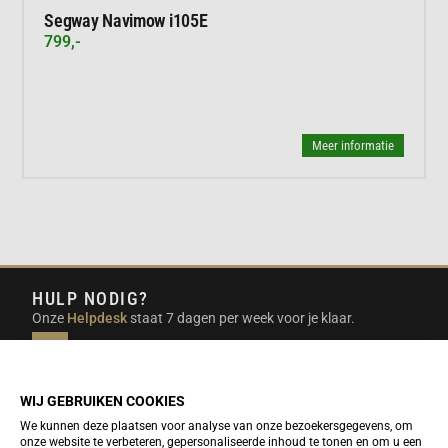
Segway Navimow i105E
799,-
Meer informatie
HULP NODIG?
Onze
Helpdesk
staat 7 dagen per week voor je klaar.
INFO@DUTCHTRAVELSHOP.COM
We doen ons best om e-mails binnen een werkdag te
beantwoorden.
WIJ GEBRUIKEN COOKIES
We kunnen deze plaatsen voor analyse van onze bezoekersgegevens, om
onze website te verbeteren, gepersonaliseerde inhoud te tonen en om u een