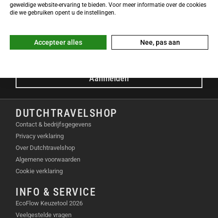
NIEUWSBRIEF
geweldige website-ervaring te bieden. Voor meer informatie over de cookies
Meld je nu gratis aan voor de DTS-Nieuwsbrief en ontvang het
die we gebruiken opent u de instellingen.
laatste Dutchtravelshop nieuws in je mailbox!
E-mailadres
Accepteer alles
Nee, pas aan
Aanmelden
DUTCHTRAVELSHOP
Contact & bedrijfsgegevens
Privacy verklaring
Over Dutchtravelshop
Algemene voorwaarden
Cookie verklaring
INFO & SERVICE
EcoFlow Keuzetool 2026
Veelgestelde vragen