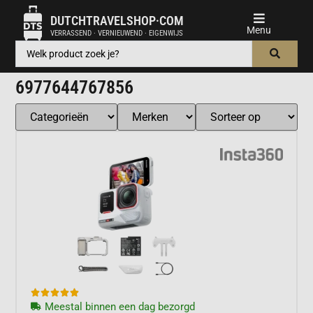
DUTCHTRAVELSHOP·COM
VERRASSEND · VERNIEUWEND · EIGENWIJS
6977644767856





Meestal binnen een dag bezorgd