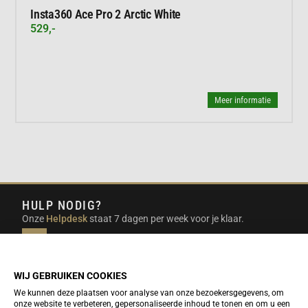
Insta360 Ace Pro 2 Arctic White
529,-
Meer informatie
HULP NODIG?
Onze
Helpdesk
staat 7 dagen per week voor je klaar.
INFO@DUTCHTRAVELSHOP.COM
We doen ons best om e-mails binnen een werkdag te
beantwoorden.
WIJ GEBRUIKEN COOKIES
We kunnen deze plaatsen voor analyse van onze bezoekersgegevens, om
onze website te verbeteren, gepersonaliseerde inhoud te tonen en om u een