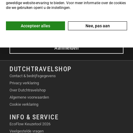
NIEUWSBRIEF
geweldige website-ervaring te bieden. Voor meer informatie over de cookies
Meld je nu gratis aan voor de DTS-Nieuwsbrief en ontvang het
die we gebruiken opent u de instellingen.
laatste Dutchtravelshop nieuws in je mailbox!
E-mailadres
Accepteer alles
Nee, pas aan
Aanmelden
DUTCHTRAVELSHOP
Contact & bedrijfsgegevens
Privacy verklaring
Over Dutchtravelshop
Algemene voorwaarden
Cookie verklaring
INFO & SERVICE
EcoFlow Keuzetool 2026
Veelgestelde vragen