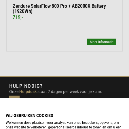
Zendure SolarFlow 800 Pro + AB2000X Battery
(1920Wh)
719,-
Meer informatie
HULP NODIG?
Onze
Helpdesk
staat 7 dagen per week voor je klaar.
INFO@DUTCHTRAVELSHOP.COM
We doen ons best om e-mails binnen een werkdag te
beantwoorden.
WIJ GEBRUIKEN COOKIES
We kunnen deze plaatsen voor analyse van onze bezoekersgegevens, om
onze website te verbeteren, gepersonaliseerde inhoud te tonen en om u een