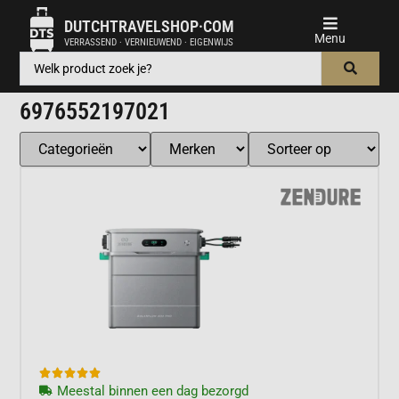
DUTCHTRAVELSHOP·COM
VERRASSEND · VERNIEUWEND · EIGENWIJS
6976552197021





Meestal binnen een dag bezorgd