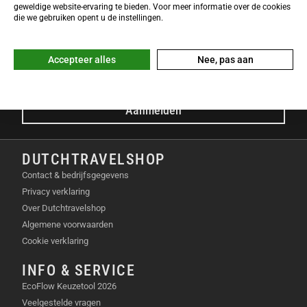
NIEUWSBRIEF
geweldige website-ervaring te bieden. Voor meer informatie over de cookies
Meld je nu gratis aan voor de DTS-Nieuwsbrief en ontvang het
die we gebruiken opent u de instellingen.
laatste Dutchtravelshop nieuws in je mailbox!
E-mailadres
Accepteer alles
Nee, pas aan
Aanmelden
DUTCHTRAVELSHOP
Contact & bedrijfsgegevens
Privacy verklaring
Over Dutchtravelshop
Algemene voorwaarden
Cookie verklaring
INFO & SERVICE
EcoFlow Keuzetool 2026
Veelgestelde vragen