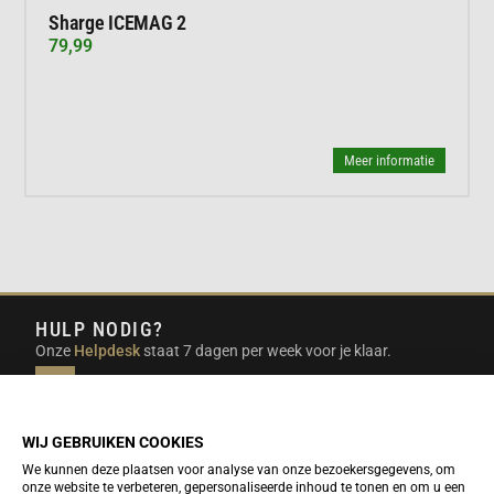
Sharge ICEMAG 2
79,99
Meer informatie
HULP NODIG?
Onze
Helpdesk
staat 7 dagen per week voor je klaar.
INFO@DUTCHTRAVELSHOP.COM
We doen ons best om e-mails binnen een werkdag te
beantwoorden.
WIJ GEBRUIKEN COOKIES
We kunnen deze plaatsen voor analyse van onze bezoekersgegevens, om
onze website te verbeteren, gepersonaliseerde inhoud te tonen en om u een