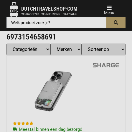
DUTCHTRAVELSHOP·COM
VERRASSEND · VERNIEUWEND · EIGENWIJS
6973154658691





Meestal binnen een dag bezorgd