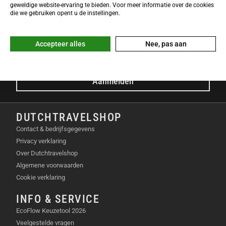
NIEUWSBRIEF
geweldige website-ervaring te bieden. Voor meer informatie over de cookies
Meld je nu gratis aan voor de DTS-Nieuwsbrief en ontvang het
die we gebruiken opent u de instellingen.
laatste Dutchtravelshop nieuws in je mailbox!
E-mailadres
Accepteer alles
Nee, pas aan
Aanmelden
DUTCHTRAVELSHOP
Contact & bedrijfsgegevens
Privacy verklaring
Over Dutchtravelshop
Algemene voorwaarden
Cookie verklaring
INFO & SERVICE
EcoFlow Keuzetool 2026
Veelgestelde vragen