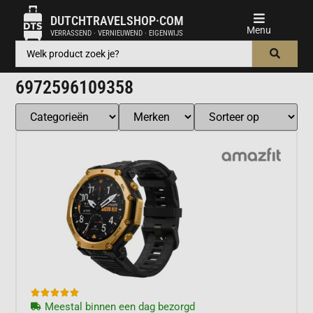
DUTCHTRAVELSHOP·COM
VERRASSEND · VERNIEUWEND · EIGENWIJS
6972596109358





Meestal binnen een dag bezorgd