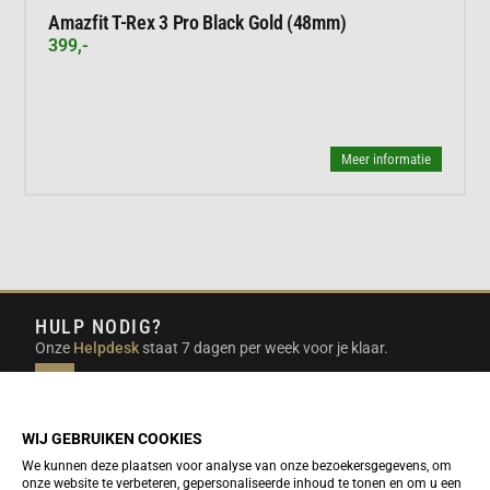
Amazfit T-Rex 3 Pro Black Gold (48mm)
399,-
Meer informatie
HULP NODIG?
Onze
Helpdesk
staat 7 dagen per week voor je klaar.
INFO@DUTCHTRAVELSHOP.COM
We doen ons best om e-mails binnen een werkdag te
beantwoorden.
WIJ GEBRUIKEN COOKIES
We kunnen deze plaatsen voor analyse van onze bezoekersgegevens, om
onze website te verbeteren, gepersonaliseerde inhoud te tonen en om u een