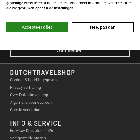
NIEUWSBRIEF
geweldige website-ervaring te bieden. Voor meer informatie over de cookies
Meld je nu gratis aan voor de DTS-Nieuwsbrief en ontvang het
die we gebruiken opent u de instellingen.
laatste Dutchtravelshop nieuws in je mailbox!
E-mailadres
Accepteer alles
Nee, pas aan
Aanmelden
DUTCHTRAVELSHOP
Contact & bedrijfsgegevens
Privacy verklaring
Over Dutchtravelshop
Algemene voorwaarden
Cookie verklaring
INFO & SERVICE
EcoFlow Keuzetool 2026
Veelgestelde vragen