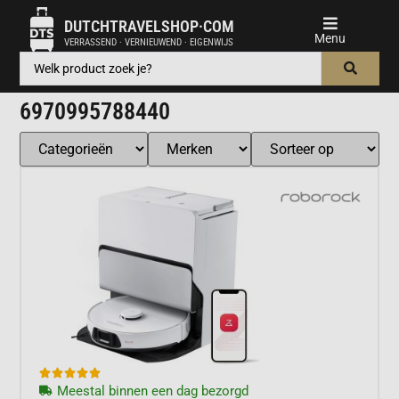
DUTCHTRAVELSHOP·COM
VERRASSEND · VERNIEUWEND · EIGENWIJS
6970995788440





Meestal binnen een dag bezorgd