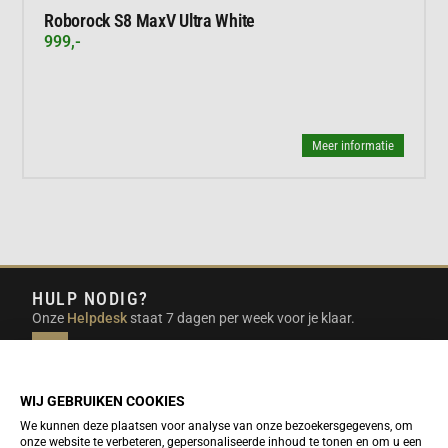
Roborock S8 MaxV Ultra White
999,-
Meer informatie
HULP NODIG?
Onze
Helpdesk
staat 7 dagen per week voor je klaar.
INFO@DUTCHTRAVELSHOP.COM
We doen ons best om e-mails binnen een werkdag te
beantwoorden.
WIJ GEBRUIKEN COOKIES
We kunnen deze plaatsen voor analyse van onze bezoekersgegevens, om
onze website te verbeteren, gepersonaliseerde inhoud te tonen en om u een