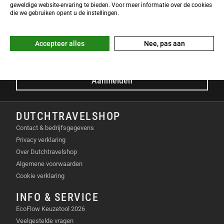
NIEUWSBRIEF
geweldige website-ervaring te bieden. Voor meer informatie over de cookies
Meld je nu gratis aan voor de DTS-Nieuwsbrief en ontvang het
die we gebruiken opent u de instellingen.
laatste Dutchtravelshop nieuws in je mailbox!
E-mailadres
Accepteer alles
Nee, pas aan
Aanmelden
DUTCHTRAVELSHOP
Contact & bedrijfsgegevens
Privacy verklaring
Over Dutchtravelshop
Algemene voorwaarden
Cookie verklaring
INFO & SERVICE
EcoFlow Keuzetool 2026
Veelgestelde vragen