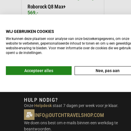
Roborock Q8 Max+
569,-
WIJ GEBRUIKEN COOKIES
We kunnen deze plaatsen voor analyse van onze bezoekersgegevens, om onze
Meer informatie
website te verbeteren, gepersonaliseerde inhoud te tonen en om u een geweldig
website-ervaring te bieden. Voor meer informatie over de cookies die we gebrui
opent u de instellingen.
Accepteer alles
Nee, pas aan
HULP NODIG?
Onze
Helpdesk
staat 7 dagen per week voor je klaar.
INFO@DUTCHTRAVELSHOP.COM
We doen ons best om e-mails binnen een werkdag te
beantwoorden.