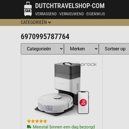
DUTCHTRAVELSHOP·COM
VERRASSEND · VERNIEUWEND · EIGENWIJS
CATEGORIEËN
6970995787764





Meestal binnen een dag bezorgd