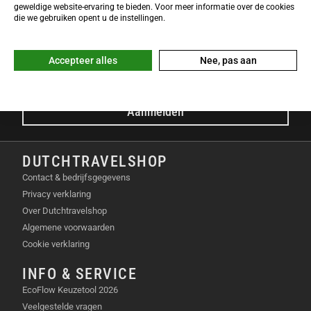
NIEUWSBRIEF
geweldige website-ervaring te bieden. Voor meer informatie over de cookies
Meld je nu gratis aan voor de DTS-Nieuwsbrief en ontvang het
die we gebruiken opent u de instellingen.
laatste Dutchtravelshop nieuws in je mailbox!
E-mailadres
Accepteer alles
Nee, pas aan
Aanmelden
DUTCHTRAVELSHOP
Contact & bedrijfsgegevens
Privacy verklaring
Over Dutchtravelshop
Algemene voorwaarden
Cookie verklaring
INFO & SERVICE
EcoFlow Keuzetool 2026
Veelgestelde vragen