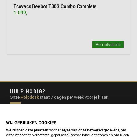
Ecovacs Deebot T30S Combo Complete
1.099,-
Meer informatie
HULP NODIG?
Onze
Helpdesk
staat 7 dagen per week voor je klaar.
INFO@DUTCHTRAVELSHOP.COM
We doen ons best om e-mails binnen een werkdag te
beantwoorden.
WIJ GEBRUIKEN COOKIES
We kunnen deze plaatsen voor analyse van onze bezoekersgegevens, om
onze website te verbeteren, gepersonaliseerde inhoud te tonen en om u een