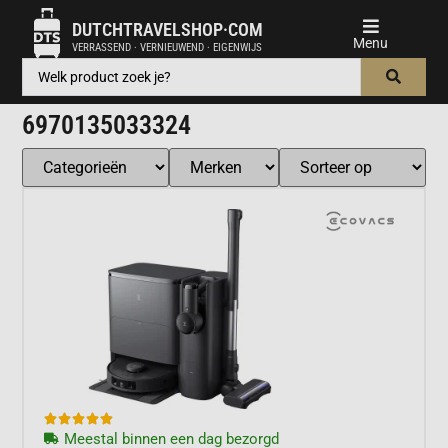
DUTCHTRAVELSHOP·COM
VERRASSEND · VERNIEUWEND · EIGENWIJS
6970135033324





Meestal binnen een dag bezorgd