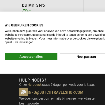
DJI Mini 5 Pro
799,-
WIJ GEBRUIKEN COOKIES
We kunnen deze plaatsen voor analyse van onze bezoekersgegevens, om onze
Meer informatie
website te verbeteren, gepersonaliseerde inhoud te tonen en om u een geweldig
website-ervaring te bieden. Voor meer informatie over de cookies die we gebrui
opent u de instellingen.
Accepteer alles
Nee, pas aan
HULP NODIG?
Onze
Helpdesk
staat 7 dagen per week voor je klaar.
INFO@DUTCHTRAVELSHOP.COM
We doen ons best om e-mails binnen een werkdag te
beantwoorden.