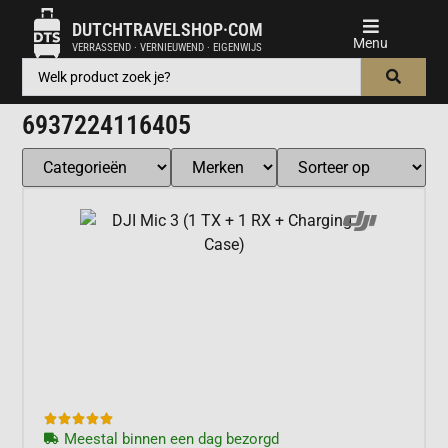
DUTCHTRAVELSHOP·COM
VERRASSEND · VERNIEUWEND · EIGENWIJS
6937224116405





Meestal binnen een dag bezorgd