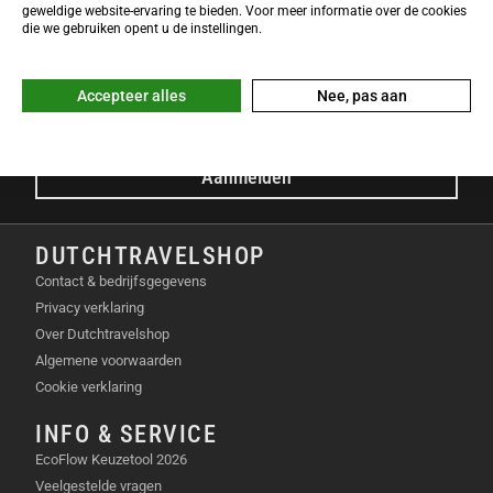
NIEUWSBRIEF
geweldige website-ervaring te bieden. Voor meer informatie over de cookies
Meld je nu gratis aan voor de DTS-Nieuwsbrief en ontvang het
die we gebruiken opent u de instellingen.
laatste Dutchtravelshop nieuws in je mailbox!
E-mailadres
Accepteer alles
Nee, pas aan
Aanmelden
DUTCHTRAVELSHOP
Contact & bedrijfsgegevens
Privacy verklaring
Over Dutchtravelshop
Algemene voorwaarden
Cookie verklaring
INFO & SERVICE
EcoFlow Keuzetool 2026
Veelgestelde vragen