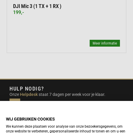
DJI Mic 3 (1 TX + 1 RX )
199,-
Meer informatie
HULP NODIG?
Onze
Helpdesk
staat 7 dagen per week voor je klaar.
INFO@DUTCHTRAVELSHOP.COM
We doen ons best om e-mails binnen een werkdag te
beantwoorden.
WIJ GEBRUIKEN COOKIES
We kunnen deze plaatsen voor analyse van onze bezoekersgegevens, om
onze website te verbeteren, gepersonaliseerde inhoud te tonen en om u een