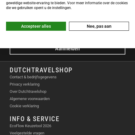
NIEUWSBRIEF
geweldige website-ervaring te bieden. Voor meer informatie over de cookies
Meld je nu gratis aan voor de DTS-Nieuwsbrief en ontvang het
die we gebruiken opent u de instellingen.
laatste Dutchtravelshop nieuws in je mailbox!
E-mailadres
Accepteer alles
Nee, pas aan
Aanmelden
DUTCHTRAVELSHOP
Contact & bedrijfsgegevens
Privacy verklaring
Over Dutchtravelshop
Algemene voorwaarden
Cookie verklaring
INFO & SERVICE
EcoFlow Keuzetool 2026
Veelgestelde vragen