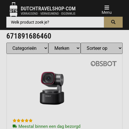
DUTCHTRAVELSHOP·COM
VERRASSEND · VERNIEUWEND · EIGENWIJS
671891686460





Meestal binnen een dag bezorgd