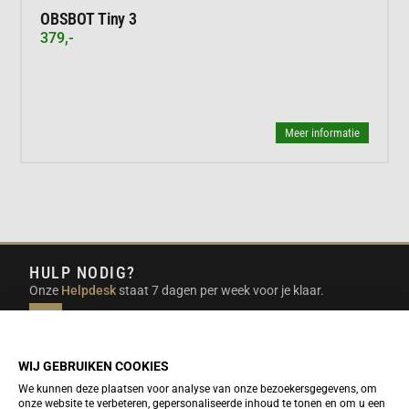
OBSBOT Tiny 3
379,-
Meer informatie
HULP NODIG?
Onze
Helpdesk
staat 7 dagen per week voor je klaar.
INFO@DUTCHTRAVELSHOP.COM
We doen ons best om e-mails binnen een werkdag te
beantwoorden.
WIJ GEBRUIKEN COOKIES
We kunnen deze plaatsen voor analyse van onze bezoekersgegevens, om
onze website te verbeteren, gepersonaliseerde inhoud te tonen en om u een