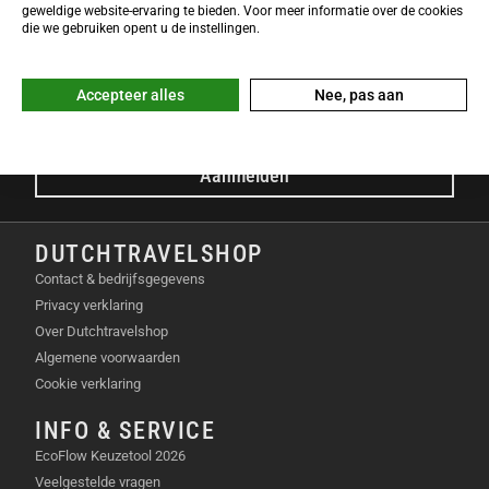
NIEUWSBRIEF
geweldige website-ervaring te bieden. Voor meer informatie over de cookies
Meld je nu gratis aan voor de DTS-Nieuwsbrief en ontvang het
die we gebruiken opent u de instellingen.
laatste Dutchtravelshop nieuws in je mailbox!
E-mailadres
Accepteer alles
Nee, pas aan
Aanmelden
DUTCHTRAVELSHOP
Contact & bedrijfsgegevens
Privacy verklaring
Over Dutchtravelshop
Algemene voorwaarden
Cookie verklaring
INFO & SERVICE
EcoFlow Keuzetool 2026
Veelgestelde vragen