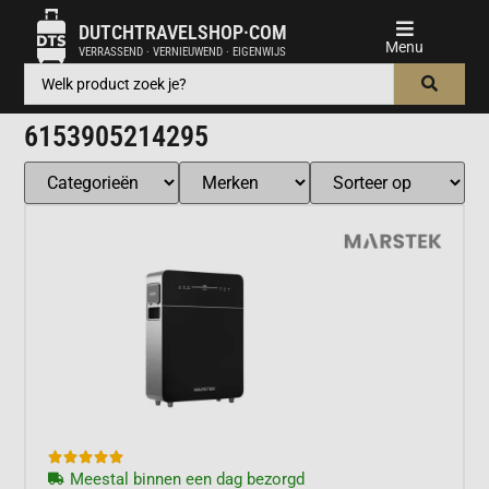
DUTCHTRAVELSHOP·COM
VERRASSEND · VERNIEUWEND · EIGENWIJS
6153905214295





Meestal binnen een dag bezorgd