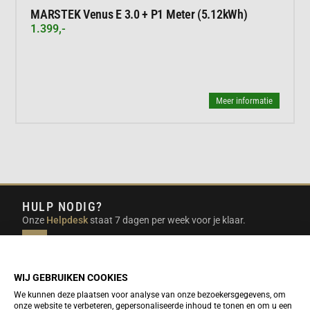
MARSTEK Venus E 3.0 + P1 Meter (5.12kWh)
1.399,-
Meer informatie
HULP NODIG?
Onze
Helpdesk
staat 7 dagen per week voor je klaar.
INFO@DUTCHTRAVELSHOP.COM
We doen ons best om e-mails binnen een werkdag te
beantwoorden.
WIJ GEBRUIKEN COOKIES
We kunnen deze plaatsen voor analyse van onze bezoekersgegevens, om
onze website te verbeteren, gepersonaliseerde inhoud te tonen en om u een