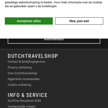
NIEUWSBRIEF
geweldige website-ervaring te bieden. Voor meer informatie over de cookies
Meld je nu gratis aan voor de DTS-Nieuwsbrief en ontvang het
die we gebruiken opent u de instellingen.
laatste Dutchtravelshop nieuws in je mailbox!
E-mailadres
Accepteer alles
Nee, pas aan
Aanmelden
DUTCHTRAVELSHOP
Contact & bedrijfsgegevens
Privacy verklaring
Over Dutchtravelshop
Algemene voorwaarden
Cookie verklaring
INFO & SERVICE
EcoFlow Keuzetool 2026
Veelgestelde vragen