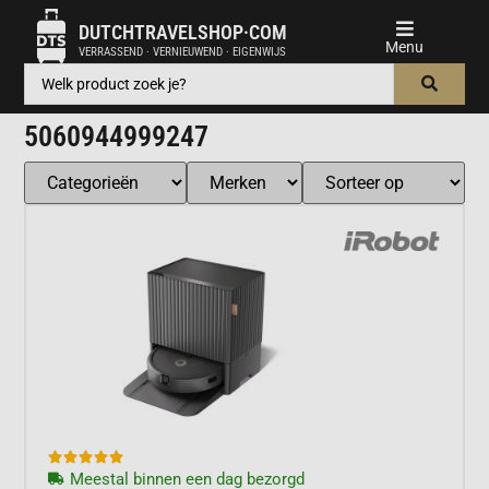
DUTCHTRAVELSHOP·COM
VERRASSEND · VERNIEUWEND · EIGENWIJS
5060944999247





Meestal binnen een dag bezorgd