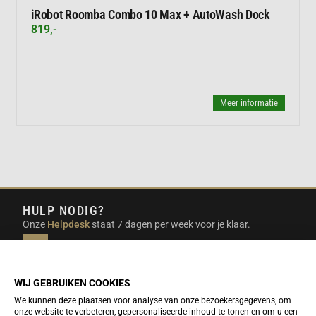
iRobot Roomba Combo 10 Max + AutoWash Dock
819,-
Meer informatie
HULP NODIG?
Onze
Helpdesk
staat 7 dagen per week voor je klaar.
INFO@DUTCHTRAVELSHOP.COM
We doen ons best om e-mails binnen een werkdag te
beantwoorden.
WIJ GEBRUIKEN COOKIES
We kunnen deze plaatsen voor analyse van onze bezoekersgegevens, om
onze website te verbeteren, gepersonaliseerde inhoud te tonen en om u een