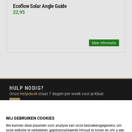
Ecoflow Solar Angle Guide
22,95
Meer informatie
HULP NODIG?
Onze
Helpdesk
staat 7 dagen per week voor je klaar.
INFO@DUTCHTRAVELSHOP.COM
We doen ons best om e-mails binnen een werkdag te
beantwoorden.
WIJ GEBRUIKEN COOKIES
We kunnen deze plaatsen voor analyse van onze bezoekersgegevens, om
onze website te verbeteren, gepersonaliseerde inhoud te tonen en om u een