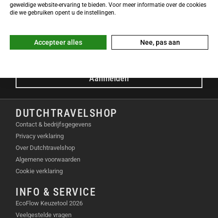
NIEUWSBRIEF
geweldige website-ervaring te bieden. Voor meer informatie over de cookies
Meld je nu gratis aan voor de DTS-Nieuwsbrief en ontvang het
die we gebruiken opent u de instellingen.
laatste Dutchtravelshop nieuws in je mailbox!
E-mailadres
Accepteer alles
Nee, pas aan
Aanmelden
DUTCHTRAVELSHOP
Contact & bedrijfsgegevens
Privacy verklaring
Over Dutchtravelshop
Algemene voorwaarden
Cookie verklaring
INFO & SERVICE
EcoFlow Keuzetool 2026
Veelgestelde vragen