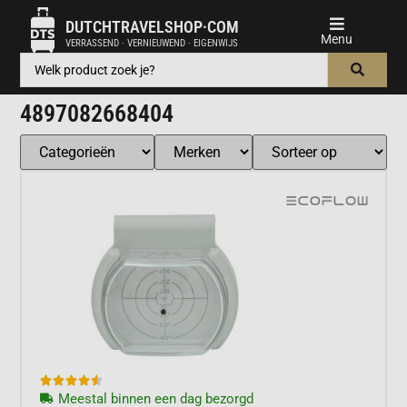
DUTCHTRAVELSHOP·COM
VERRASSEND · VERNIEUWEND · EIGENWIJS
4897082668404





Meestal binnen een dag bezorgd