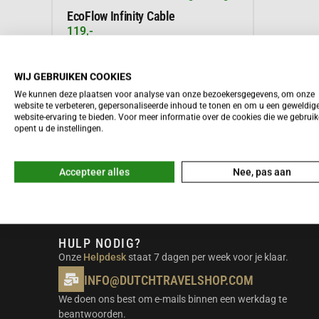
EcoFlow Infinity Cable
119,-
WIJ GEBRUIKEN COOKIES
We kunnen deze plaatsen voor analyse van onze bezoekersgegevens, om onze
Meer informatie
website te verbeteren, gepersonaliseerde inhoud te tonen en om u een geweldig
website-ervaring te bieden. Voor meer informatie over de cookies die we gebrui
opent u de instellingen.
Accepteer alles
Nee, pas aan
HULP NODIG?
Onze
Helpdesk
staat 7 dagen per week voor je klaar.
INFO@DUTCHTRAVELSHOP.COM
We doen ons best om e-mails binnen een werkdag te
beantwoorden.