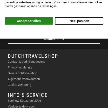
NIEUWSBRIEF
geweldige website-ervaring te bieden. Voor meer informatie over de cookies
Meld je nu gratis aan voor de DTS-Nieuwsbrief en ontvang het
die we gebruiken opent u de instellingen.
laatste Dutchtravelshop nieuws in je mailbox!
E-mailadres
Accepteer alles
Nee, pas aan
Aanmelden
DUTCHTRAVELSHOP
Contact & bedrijfsgegevens
Privacy verklaring
Over Dutchtravelshop
Algemene voorwaarden
Cookie verklaring
INFO & SERVICE
EcoFlow Keuzetool 2026
Veelgestelde vragen