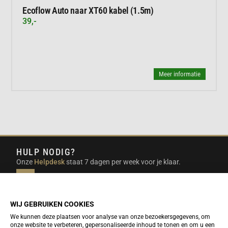
Ecoflow Auto naar XT60 kabel (1.5m)
39,-
Meer informatie
HULP NODIG?
Onze
Helpdesk
staat 7 dagen per week voor je klaar.
INFO@DUTCHTRAVELSHOP.COM
We doen ons best om e-mails binnen een werkdag te
beantwoorden.
WIJ GEBRUIKEN COOKIES
We kunnen deze plaatsen voor analyse van onze bezoekersgegevens, om
onze website te verbeteren, gepersonaliseerde inhoud te tonen en om u een