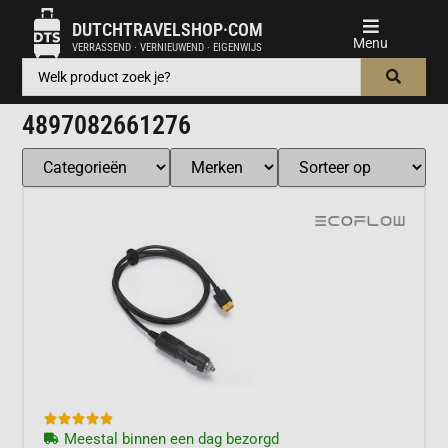
DUTCHTRAVELSHOP·COM
VERRASSEND · VERNIEUWEND · EIGENWIJS
4897082661276





Meestal binnen een dag bezorgd