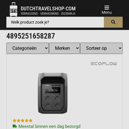
DUTCHTRAVELSHOP·COM
VERRASSEND · VERNIEUWEND · EIGENWIJS
4895251658287





Meestal binnen een dag bezorgd