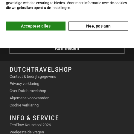
NIEUWSBRIEF
geweldige website-ervaring te bieden. Voor meer informatie over de cookies
Meld je nu gratis aan voor de DTS-Nieuwsbrief en ontvang het
die we gebruiken opent u de instellingen.
laatste Dutchtravelshop nieuws in je mailbox!
E-mailadres
Accepteer alles
Nee, pas aan
Aanmelden
DUTCHTRAVELSHOP
Contact & bedrijfsgegevens
Privacy verklaring
Over Dutchtravelshop
Algemene voorwaarden
Cookie verklaring
INFO & SERVICE
EcoFlow Keuzetool 2026
Veelgestelde vragen