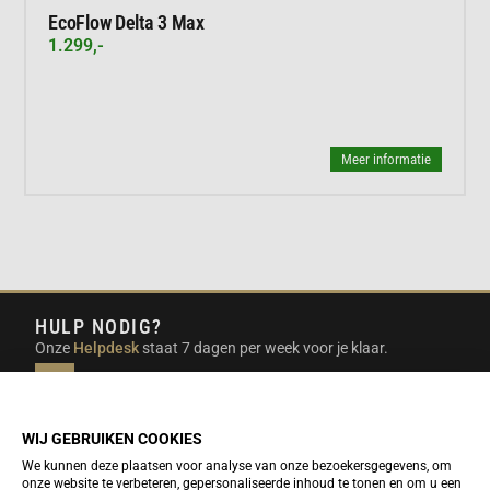
EcoFlow Delta 3 Max
1.299,-
Meer informatie
HULP NODIG?
Onze
Helpdesk
staat 7 dagen per week voor je klaar.
INFO@DUTCHTRAVELSHOP.COM
We doen ons best om e-mails binnen een werkdag te
beantwoorden.
WIJ GEBRUIKEN COOKIES
We kunnen deze plaatsen voor analyse van onze bezoekersgegevens, om
onze website te verbeteren, gepersonaliseerde inhoud te tonen en om u een