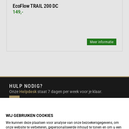
EcoFlow TRAIL 200 DC
149,-
Meer informatie
HULP NODIG?
Onze
Helpdesk
staat 7 dagen per week voor je klaar.
INFO@DUTCHTRAVELSHOP.COM
We doen ons best om e-mails binnen een werkdag te
beantwoorden.
WIJ GEBRUIKEN COOKIES
We kunnen deze plaatsen voor analyse van onze bezoekersgegevens, om
onze website te verbeteren, gepersonaliseerde inhoud te tonen en om u een