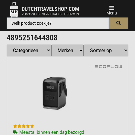
DUTCHTRAVELSHOP·COM
VERRASSEND · VERNIEUWEND · EIGENWIJS
4895251644808





Meestal binnen een dag bezorgd