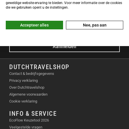
NIEUWSBRIEF
geweldige website-ervaring te bieden. Voor meer informatie over de cookies
Meld je nu gratis aan voor de DTS-Nieuwsbrief en ontvang het
die we gebruiken opent u de instellingen.
laatste Dutchtravelshop nieuws in je mailbox!
E-mailadres
Accepteer alles
Nee, pas aan
Aanmelden
DUTCHTRAVELSHOP
Contact & bedrijfsgegevens
Privacy verklaring
Over Dutchtravelshop
Algemene voorwaarden
Cookie verklaring
INFO & SERVICE
EcoFlow Keuzetool 2026
Veelgestelde vragen