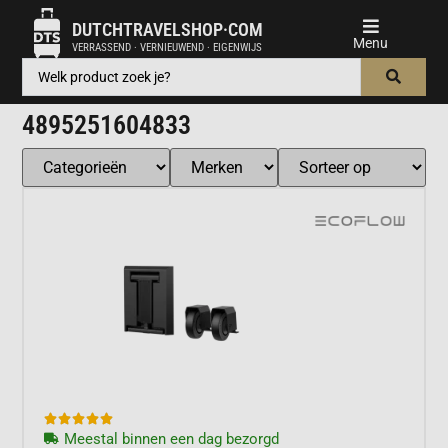
DUTCHTRAVELSHOP·COM
VERRASSEND · VERNIEUWEND · EIGENWIJS
4895251604833





Meestal binnen een dag bezorgd