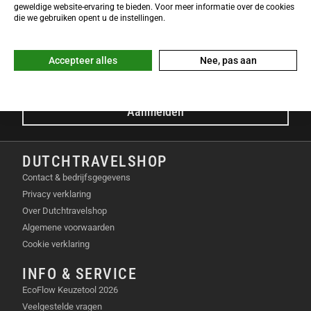
NIEUWSBRIEF
geweldige website-ervaring te bieden. Voor meer informatie over de cookies
Meld je nu gratis aan voor de DTS-Nieuwsbrief en ontvang het
die we gebruiken opent u de instellingen.
laatste Dutchtravelshop nieuws in je mailbox!
E-mailadres
Accepteer alles
Nee, pas aan
Aanmelden
DUTCHTRAVELSHOP
Contact & bedrijfsgegevens
Privacy verklaring
Over Dutchtravelshop
Algemene voorwaarden
Cookie verklaring
INFO & SERVICE
EcoFlow Keuzetool 2026
Veelgestelde vragen