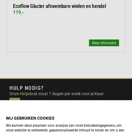
Ecoflow Glacier afneembare wielen en hendel
119,-
Meer informatie
HULP NODIG?
Onze
Helpdesk
staat 7 dagen per week voor je klaar.
INFO@DUTCHTRAVELSHOP.COM
We doen ons best om e-mails binnen een werkdag te
beantwoorden.
WIJ GEBRUIKEN COOKIES
We kunnen deze plaatsen voor analyse van onze bezoekersgegevens, om
onze website te verbeteren, gepersonaliseerde inhoud te tonen en om u een