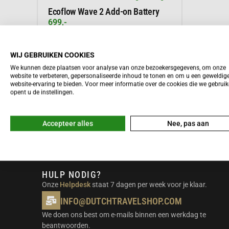
Ecoflow Wave 2 Add-on Battery
699,-
WIJ GEBRUIKEN COOKIES
We kunnen deze plaatsen voor analyse van onze bezoekersgegevens, om onze
Meer informatie
website te verbeteren, gepersonaliseerde inhoud te tonen en om u een geweldig
website-ervaring te bieden. Voor meer informatie over de cookies die we gebrui
opent u de instellingen.
Accepteer alles
Nee, pas aan
HULP NODIG?
Onze
Helpdesk
staat 7 dagen per week voor je klaar.
INFO@DUTCHTRAVELSHOP.COM
We doen ons best om e-mails binnen een werkdag te
beantwoorden.