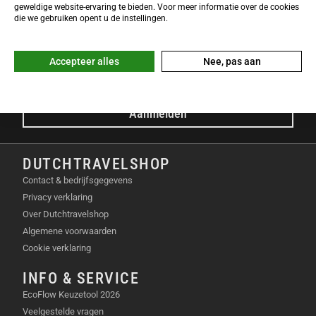
NIEUWSBRIEF
geweldige website-ervaring te bieden. Voor meer informatie over de cookies
Meld je nu gratis aan voor de DTS-Nieuwsbrief en ontvang het
die we gebruiken opent u de instellingen.
laatste Dutchtravelshop nieuws in je mailbox!
E-mailadres
Accepteer alles
Nee, pas aan
Aanmelden
DUTCHTRAVELSHOP
Contact & bedrijfsgegevens
Privacy verklaring
Over Dutchtravelshop
Algemene voorwaarden
Cookie verklaring
INFO & SERVICE
EcoFlow Keuzetool 2026
Veelgestelde vragen