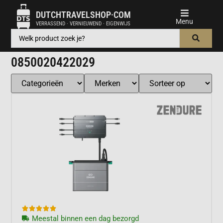
DUTCHTRAVELSHOP·COM
VERRASSEND · VERNIEUWEND · EIGENWIJS
0850020422029





Meestal binnen een dag bezorgd