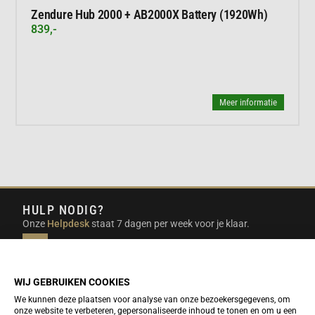
Zendure Hub 2000 + AB2000X Battery (1920Wh)
839,-
Meer informatie
HULP NODIG?
Onze
Helpdesk
staat 7 dagen per week voor je klaar.
INFO@DUTCHTRAVELSHOP.COM
We doen ons best om e-mails binnen een werkdag te
beantwoorden.
WIJ GEBRUIKEN COOKIES
We kunnen deze plaatsen voor analyse van onze bezoekersgegevens, om
onze website te verbeteren, gepersonaliseerde inhoud te tonen en om u een