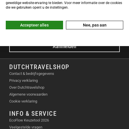
NIEUWSBRIEF
geweldige website-ervaring te bieden. Voor meer informatie over de cookies
Meld je nu gratis aan voor de DTS-Nieuwsbrief en ontvang het
die we gebruiken opent u de instellingen.
laatste Dutchtravelshop nieuws in je mailbox!
E-mailadres
Accepteer alles
Nee, pas aan
Aanmelden
DUTCHTRAVELSHOP
Contact & bedrijfsgegevens
Privacy verklaring
Over Dutchtravelshop
Algemene voorwaarden
Cookie verklaring
INFO & SERVICE
EcoFlow Keuzetool 2026
Veelgestelde vragen