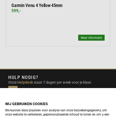
Garmin Venu 4 Yellow 45mm
599,-
Meer informatie
HULP NODIG?
Onze
Helpdesk
staat 7 dagen per week voor je klaar.
INFO@DUTCHTRAVELSHOP.COM
We doen ons best om e-mails binnen een werkdag te
beantwoorden.
WIJ GEBRUIKEN COOKIES
We kunnen deze plaatsen voor analyse van onze bezoekersgegevens, om
onze website te verbeteren, gepersonaliseerde inhoud te tonen en om u een