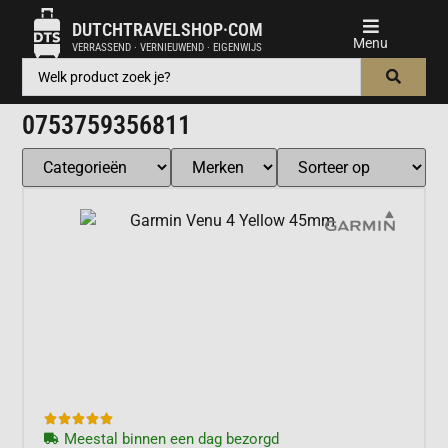
DUTCHTRAVELSHOP·COM
VERRASSEND · VERNIEUWEND · EIGENWIJS
0753759356811





Meestal binnen een dag bezorgd