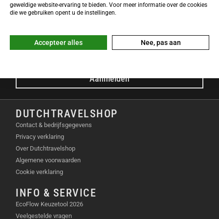
NIEUWSBRIEF
geweldige website-ervaring te bieden. Voor meer informatie over de cookies
Meld je nu gratis aan voor de DTS-Nieuwsbrief en ontvang het
die we gebruiken opent u de instellingen.
laatste Dutchtravelshop nieuws in je mailbox!
E-mailadres
Accepteer alles
Nee, pas aan
Aanmelden
DUTCHTRAVELSHOP
Contact & bedrijfsgegevens
Privacy verklaring
Over Dutchtravelshop
Algemene voorwaarden
Cookie verklaring
INFO & SERVICE
EcoFlow Keuzetool 2026
Veelgestelde vragen