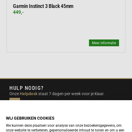
Garmin Instinct 3 Black 45mm
449,-
Meer informatie
HULP NODIG?
Onze
Helpdesk
staat 7 dagen per week voor je klaar.
INFO@DUTCHTRAVELSHOP.COM
We doen ons best om e-mails binnen een werkdag te
beantwoorden.
WIJ GEBRUIKEN COOKIES
We kunnen deze plaatsen voor analyse van onze bezoekersgegevens, om
onze website te verbeteren, gepersonaliseerde inhoud te tonen en om u een