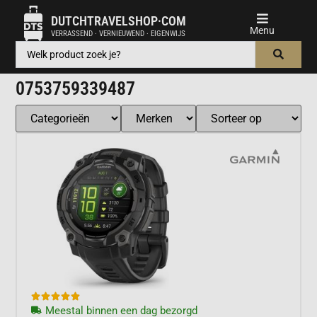
DUTCHTRAVELSHOP·COM
VERRASSEND · VERNIEUWEND · EIGENWIJS
0753759339487





Meestal binnen een dag bezorgd