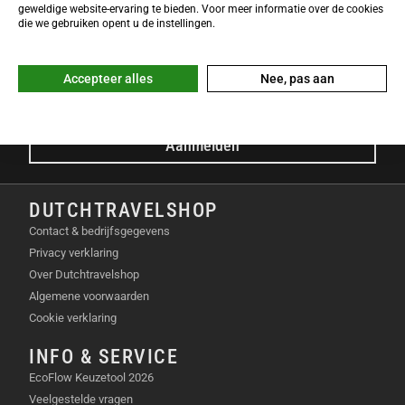
NIEUWSBRIEF
geweldige website-ervaring te bieden. Voor meer informatie over de cookies
Meld je nu gratis aan voor de DTS-Nieuwsbrief en ontvang het
die we gebruiken opent u de instellingen.
laatste Dutchtravelshop nieuws in je mailbox!
E-mailadres
Accepteer alles
Nee, pas aan
Aanmelden
DUTCHTRAVELSHOP
Contact & bedrijfsgegevens
Privacy verklaring
Over Dutchtravelshop
Algemene voorwaarden
Cookie verklaring
INFO & SERVICE
EcoFlow Keuzetool 2026
Veelgestelde vragen