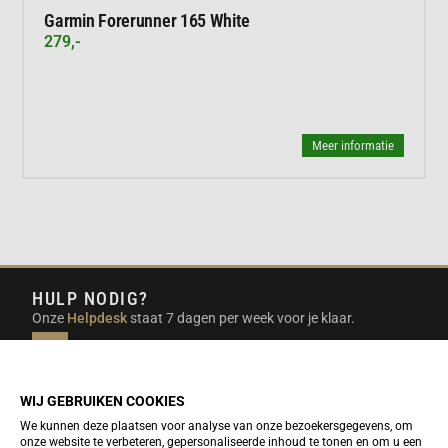
Garmin Forerunner 165 White
279,-
Meer informatie
HULP NODIG?
Onze
Helpdesk
staat 7 dagen per week voor je klaar.
INFO@DUTCHTRAVELSHOP.COM
We doen ons best om e-mails binnen een werkdag te
beantwoorden.
WIJ GEBRUIKEN COOKIES
We kunnen deze plaatsen voor analyse van onze bezoekersgegevens, om
onze website te verbeteren, gepersonaliseerde inhoud te tonen en om u een