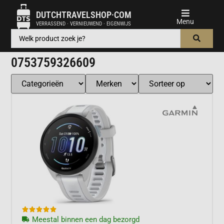
DUTCHTRAVELSHOP·COM
VERRASSEND · VERNIEUWEND · EIGENWIJS
0753759326609





Meestal binnen een dag bezorgd