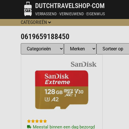
DUTCHTRAVELSHOP·COM
VERRASSEND · VERNIEUWEND · EIGENWIJS
CATEGORIEËN
0619659188450





Meestal binnen een dag bezorgd