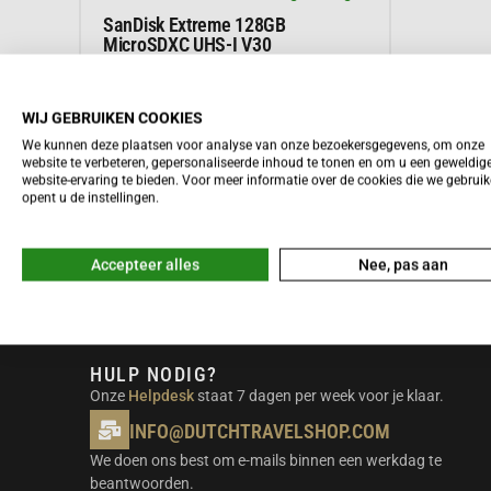
SanDisk Extreme 128GB
MicroSDXC UHS-I V30
19,99
WIJ GEBRUIKEN COOKIES
We kunnen deze plaatsen voor analyse van onze bezoekersgegevens, om onze
Meer informatie
website te verbeteren, gepersonaliseerde inhoud te tonen en om u een geweldig
website-ervaring te bieden. Voor meer informatie over de cookies die we gebrui
opent u de instellingen.
Accepteer alles
Nee, pas aan
HULP NODIG?
Onze
Helpdesk
staat 7 dagen per week voor je klaar.
INFO@DUTCHTRAVELSHOP.COM
We doen ons best om e-mails binnen een werkdag te
beantwoorden.