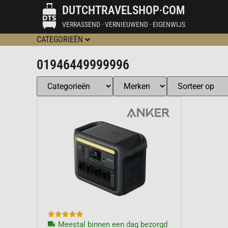
DUTCHTRAVELSHOP·COM
VERRASSEND · VERNIEUWEND · EIGENWIJS
CATEGORIEËN
01946449999996





Meestal binnen een dag bezorgd