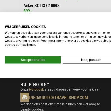
Anker SOLIX C1000X
699,-
WIJ GEBRUIKEN COOKIES
We kunnen deze plaatsen voor analyse van onze bezoekersgegevens, om onze
Meer informatie
website te verbeteren, gepersonaliseerde inhoud te tonen en om u een geweldig
website-ervaring te bieden. Voor meer informatie over de cookies die we gebrui
opent u de instellingen.
Accepteer alles
Nee, pas aan
HULP NODIG?
Onze
Helpdesk
staat 7 dagen per week voor je klaar.
INFO@DUTCHTRAVELSHOP.COM
We doen ons best om e-mails binnen een werkdag te
beantwoorden.