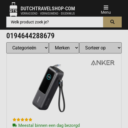
DUTCHTRAVELSHOP·COM
VERRASSEND · VERNIEUWEND · EIGENWIJS
0194644288679





Meestal binnen een dag bezorgd