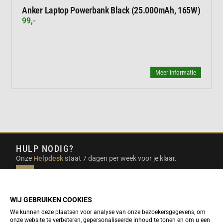
Anker Laptop Powerbank Black (25.000mAh, 165W)
99,-
Meer informatie
HULP NODIG?
Onze
Helpdesk
staat 7 dagen per week voor je klaar.
INFO@DUTCHTRAVELSHOP.COM
We doen ons best om e-mails binnen een werkdag te
beantwoorden.
WIJ GEBRUIKEN COOKIES
We kunnen deze plaatsen voor analyse van onze bezoekersgegevens, om
onze website te verbeteren, gepersonaliseerde inhoud te tonen en om u een