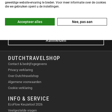
NIEUWSBRIEF
geweldige website-ervaring te bieden. Voor meer informatie over de cookies
Meld je nu gratis aan voor de DTS-Nieuwsbrief en ontvang het
die we gebruiken opent u de instellingen.
laatste Dutchtravelshop nieuws in je mailbox!
E-mailadres
Accepteer alles
Nee, pas aan
Aanmelden
DUTCHTRAVELSHOP
Contact & bedrijfsgegevens
Privacy verklaring
Over Dutchtravelshop
Algemene voorwaarden
Cookie verklaring
INFO & SERVICE
EcoFlow Keuzetool 2026
Veelgestelde vragen