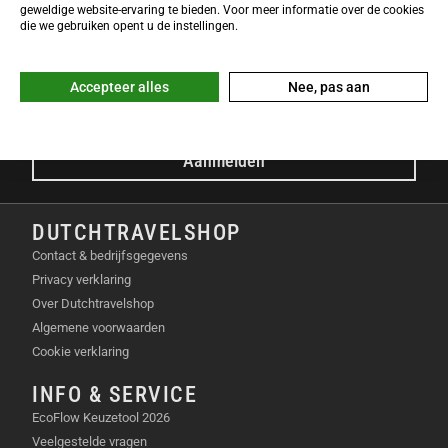
NIEUWSBRIEF
geweldige website-ervaring te bieden. Voor meer informatie over de cookies
Meld je nu gratis aan voor de DTS-Nieuwsbrief en ontvang het
die we gebruiken opent u de instellingen.
laatste Dutchtravelshop nieuws in je mailbox!
E-mailadres
Accepteer alles
Nee, pas aan
Aanmelden
DUTCHTRAVELSHOP
Contact & bedrijfsgegevens
Privacy verklaring
Over Dutchtravelshop
Algemene voorwaarden
Cookie verklaring
INFO & SERVICE
EcoFlow Keuzetool 2026
Veelgestelde vragen