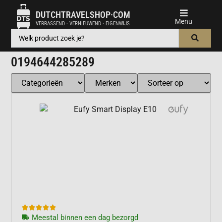
DUTCHTRAVELSHOP·COM
VERRASSEND · VERNIEUWEND · EIGENWIJS
0194644285289





Meestal binnen een dag bezorgd