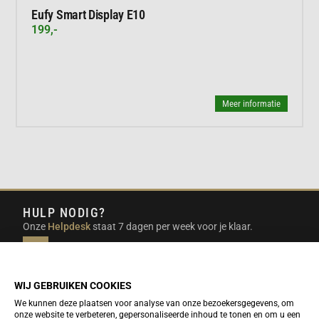
Eufy Smart Display E10
199,-
Meer informatie
HULP NODIG?
Onze
Helpdesk
staat 7 dagen per week voor je klaar.
INFO@DUTCHTRAVELSHOP.COM
We doen ons best om e-mails binnen een werkdag te
beantwoorden.
WIJ GEBRUIKEN COOKIES
We kunnen deze plaatsen voor analyse van onze bezoekersgegevens, om
onze website te verbeteren, gepersonaliseerde inhoud te tonen en om u een