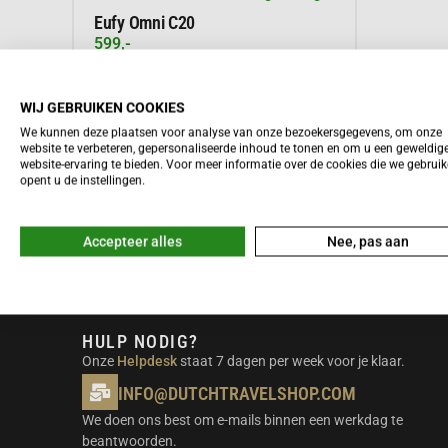
Eufy Omni C20
599,-
WIJ GEBRUIKEN COOKIES
We kunnen deze plaatsen voor analyse van onze bezoekersgegevens, om onze
Meer informatie
website te verbeteren, gepersonaliseerde inhoud te tonen en om u een geweldig
website-ervaring te bieden. Voor meer informatie over de cookies die we gebrui
opent u de instellingen.
Accepteer alles
Nee, pas aan
HULP NODIG?
Onze
Helpdesk
staat 7 dagen per week voor je klaar.
INFO@DUTCHTRAVELSHOP.COM
We doen ons best om e-mails binnen een werkdag te
beantwoorden.