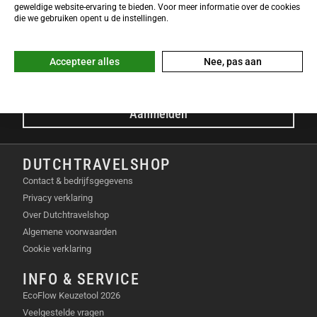
NIEUWSBRIEF
geweldige website-ervaring te bieden. Voor meer informatie over de cookies
Meld je nu gratis aan voor de DTS-Nieuwsbrief en ontvang het
die we gebruiken opent u de instellingen.
laatste Dutchtravelshop nieuws in je mailbox!
E-mailadres
Accepteer alles
Nee, pas aan
Aanmelden
DUTCHTRAVELSHOP
Contact & bedrijfsgegevens
Privacy verklaring
Over Dutchtravelshop
Algemene voorwaarden
Cookie verklaring
INFO & SERVICE
EcoFlow Keuzetool 2026
Veelgestelde vragen