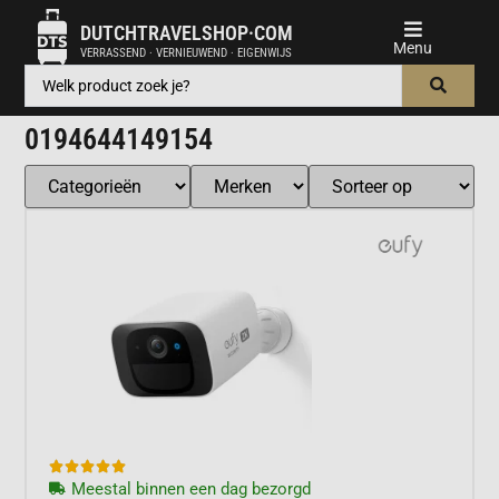
DUTCHTRAVELSHOP·COM
VERRASSEND · VERNIEUWEND · EIGENWIJS
0194644149154





Meestal binnen een dag bezorgd