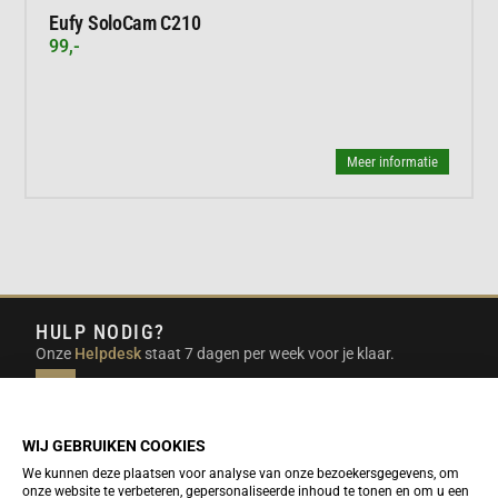
Eufy SoloCam C210
99,-
Meer informatie
HULP NODIG?
Onze
Helpdesk
staat 7 dagen per week voor je klaar.
INFO@DUTCHTRAVELSHOP.COM
We doen ons best om e-mails binnen een werkdag te
beantwoorden.
WIJ GEBRUIKEN COOKIES
We kunnen deze plaatsen voor analyse van onze bezoekersgegevens, om
onze website te verbeteren, gepersonaliseerde inhoud te tonen en om u een