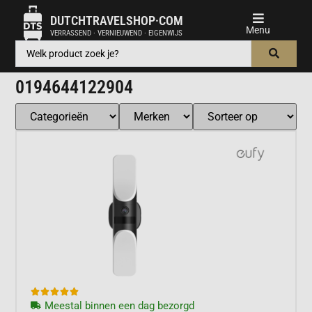
DUTCHTRAVELSHOP·COM
VERRASSEND · VERNIEUWEND · EIGENWIJS
0194644122904





Meestal binnen een dag bezorgd