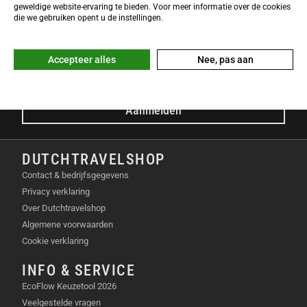
NIEUWSBRIEF
geweldige website-ervaring te bieden. Voor meer informatie over de cookies
Meld je nu gratis aan voor de DTS-Nieuwsbrief en ontvang het
die we gebruiken opent u de instellingen.
laatste Dutchtravelshop nieuws in je mailbox!
E-mailadres
Accepteer alles
Nee, pas aan
Aanmelden
DUTCHTRAVELSHOP
Contact & bedrijfsgegevens
Privacy verklaring
Over Dutchtravelshop
Algemene voorwaarden
Cookie verklaring
INFO & SERVICE
EcoFlow Keuzetool 2026
Veelgestelde vragen