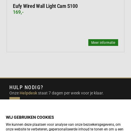
Eufy Wired Wall Light Cam S100
169,-
Meer informatie
HULP NODIG?
Onze
Helpdesk
staat 7 dagen per week voor je klaar.
INFO@DUTCHTRAVELSHOP.COM
We doen ons best om e-mails binnen een werkdag te
beantwoorden.
WIJ GEBRUIKEN COOKIES
We kunnen deze plaatsen voor analyse van onze bezoekersgegevens, om
onze website te verbeteren, gepersonaliseerde inhoud te tonen en om u een