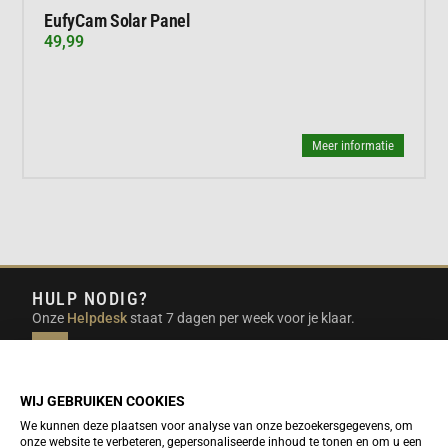
EufyCam Solar Panel
49,99
Meer informatie
HULP NODIG?
Onze
Helpdesk
staat 7 dagen per week voor je klaar.
INFO@DUTCHTRAVELSHOP.COM
We doen ons best om e-mails binnen een werkdag te
beantwoorden.
WIJ GEBRUIKEN COOKIES
We kunnen deze plaatsen voor analyse van onze bezoekersgegevens, om
onze website te verbeteren, gepersonaliseerde inhoud te tonen en om u een