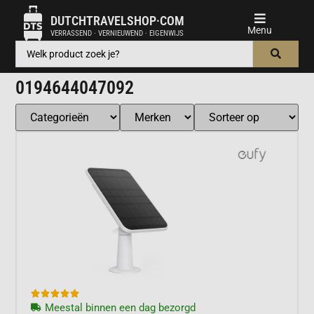
DUTCHTRAVELSHOP·COM
VERRASSEND · VERNIEUWEND · EIGENWIJS
0194644047092





Meestal binnen een dag bezorgd