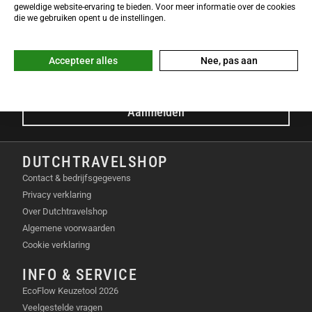
NIEUWSBRIEF
geweldige website-ervaring te bieden. Voor meer informatie over de cookies
Meld je nu gratis aan voor de DTS-Nieuwsbrief en ontvang het
die we gebruiken opent u de instellingen.
laatste Dutchtravelshop nieuws in je mailbox!
E-mailadres
Accepteer alles
Nee, pas aan
Aanmelden
DUTCHTRAVELSHOP
Contact & bedrijfsgegevens
Privacy verklaring
Over Dutchtravelshop
Algemene voorwaarden
Cookie verklaring
INFO & SERVICE
EcoFlow Keuzetool 2026
Veelgestelde vragen