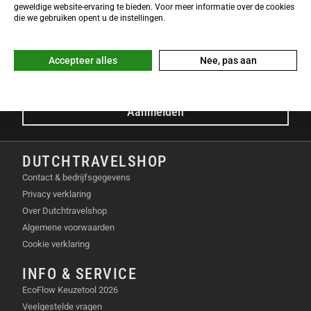
NIEUWSBRIEF
geweldige website-ervaring te bieden. Voor meer informatie over de cookies
Meld je nu gratis aan voor de DTS-Nieuwsbrief en ontvang het
die we gebruiken opent u de instellingen.
laatste Dutchtravelshop nieuws in je mailbox!
E-mailadres
Accepteer alles
Nee, pas aan
Aanmelden
DUTCHTRAVELSHOP
Contact & bedrijfsgegevens
Privacy verklaring
Over Dutchtravelshop
Algemene voorwaarden
Cookie verklaring
INFO & SERVICE
EcoFlow Keuzetool 2026
Veelgestelde vragen