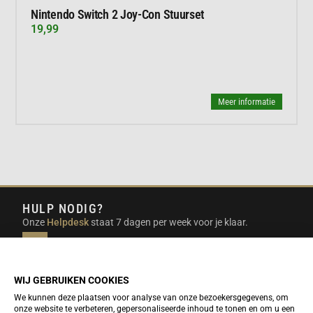
Nintendo Switch 2 Joy-Con Stuurset
19,99
Meer informatie
HULP NODIG?
Onze
Helpdesk
staat 7 dagen per week voor je klaar.
INFO@DUTCHTRAVELSHOP.COM
We doen ons best om e-mails binnen een werkdag te
beantwoorden.
WIJ GEBRUIKEN COOKIES
We kunnen deze plaatsen voor analyse van onze bezoekersgegevens, om
onze website te verbeteren, gepersonaliseerde inhoud te tonen en om u een