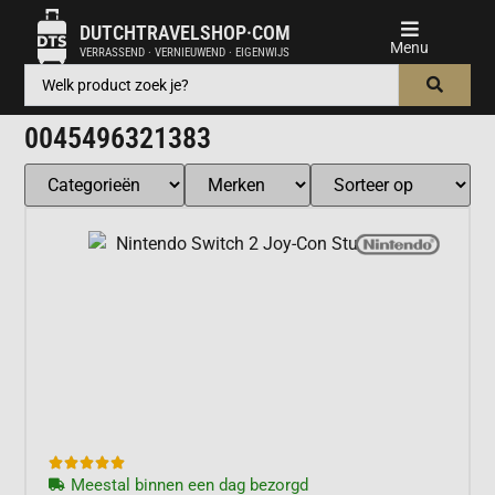
DUTCHTRAVELSHOP·COM
VERRASSEND · VERNIEUWEND · EIGENWIJS
0045496321383





Meestal binnen een dag bezorgd