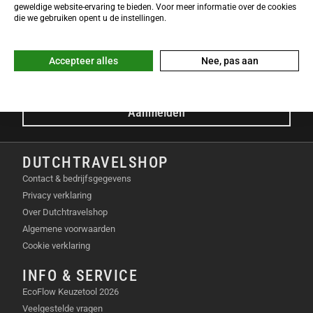
NIEUWSBRIEF
geweldige website-ervaring te bieden. Voor meer informatie over de cookies
Meld je nu gratis aan voor de DTS-Nieuwsbrief en ontvang het
die we gebruiken opent u de instellingen.
laatste Dutchtravelshop nieuws in je mailbox!
E-mailadres
Accepteer alles
Nee, pas aan
Aanmelden
DUTCHTRAVELSHOP
Contact & bedrijfsgegevens
Privacy verklaring
Over Dutchtravelshop
Algemene voorwaarden
Cookie verklaring
INFO & SERVICE
EcoFlow Keuzetool 2026
Veelgestelde vragen