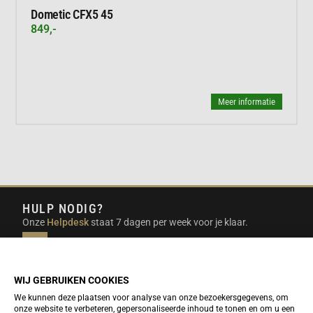
Dometic CFX5 45
849,-
Meer informatie
HULP NODIG?
Onze
Helpdesk
staat 7 dagen per week voor je klaar.
INFO@DUTCHTRAVELSHOP.COM
We doen ons best om e-mails binnen een werkdag te
beantwoorden.
WIJ GEBRUIKEN COOKIES
We kunnen deze plaatsen voor analyse van onze bezoekersgegevens, om
onze website te verbeteren, gepersonaliseerde inhoud te tonen en om u een