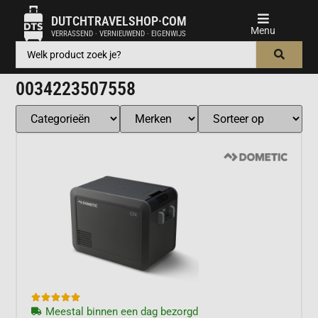
DUTCHTRAVELSHOP·COM
VERRASSEND · VERNIEUWEND · EIGENWIJS
0034223507558





Meestal binnen een dag bezorgd