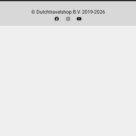
robot is speciaal ontworpen om dierenharen op
te zuigen zonder verstoppingen.
© Dutchtravelshop B.V. 2019-2026
Kan ik de robot bedienen met mijn
smartphone?
Ja, je kunt de robot bedienen via
de iRobot Home-app.
Hoe lang gaat de batterij mee?
De batterij gaat
tot 75 minuten mee.
CONCLUSIE
De iRobot Roomba Combo j5+ is de ideale
robotstofzuiger en dweilrobot voor iedereen die een
schoon huis wil zonder er veel tijd aan kwijt te zijn.
Met zijn slimme functies, krachtige reiniging en
automatische vuilafvoer is dit de investering meer
dan waard.