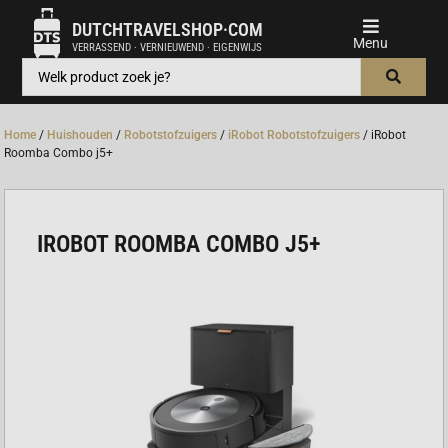
DUTCHTRAVELSHOP·COM
VERRASSEND · VERNIEUWEND · EIGENWIJS
Home
/
Huishouden
/
Robotstofzuigers
/
iRobot Robotstofzuigers
/ iRobot
Roomba Combo j5+
IROBOT ROOMBA COMBO J5+