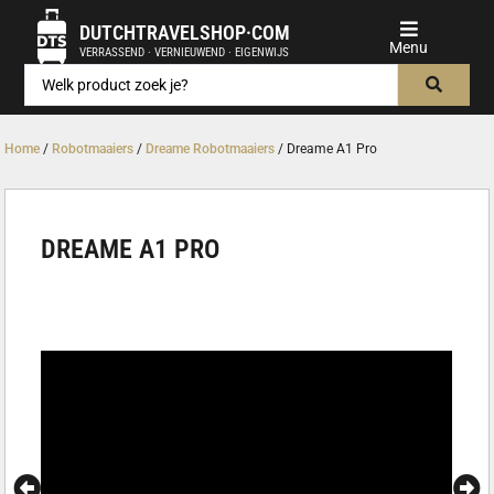
DUTCHTRAVELSHOP·COM
VERRASSEND · VERNIEUWEND · EIGENWIJS
Home
/
Robotmaaiers
/
Dreame Robotmaaiers
/ Dreame A1 Pro
DREAME A1 PRO