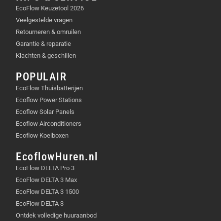
Maaicapaciteit: 2.000 m².
EcoFlow Keuzetool 2026
Maaihoogte: 3-7 cm.
Veelgestelde vragen
Snijbreedte: 22 cm.
Retourneren & omruilen
Maximale helling: 45% (24°).
Garantie & reparatie
Accucapaciteit: 5 Ah.
Klachten & geschillen
Oplaadtijd: 65 min.
Waterbestendigheid: IPX6.
POPULAIR
EcoFlow Thuisbatterijen
VEELGESTELDE VRAGEN (FAQ)
Ecoflow Power Stations
Ecoflow Solar Panels
Hoe werkt de draadloze grensinstelling?
De
Ecoflow Airconditioners
robotmaaier gebruikt OmniSense™-technologie
Ecoflow Koelboxen
om je gazon in kaart te brengen en de
maaizones aan te passen, zonder dat er kabels
EcoflowHuren.nl
nodig zijn.
EcoFlow DELTA Pro 3
Kan de Dreame A1 Pro ook op hellingen
EcoFlow DELTA 3 Max
maaien?
Ja, de Dreame kan hellingen tot 45%
EcoFlow DELTA 3 1500
(24°) aan.
EcoFlow DELTA 3
Hoe nauwkeurig is de obstakeldetectie?
De
Ontdek volledige huuraanbod