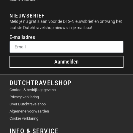
Dreame A1 Pro Robotmaaier.
Oplaadstation.
NIEUWSBRIEF
Meld je nu gratis aan voor de DTS-Nieuwsbrief en ontvang het
Schoonmaakborstel.
laatste Dutchtravelshop nieuws in je mailbox!
Schroeven en inbussleutel.
Adapter.
E-mailadres
Pluisvrije doek.
Gebruikershandleiding.
Snelstartgids.
Aanmelden
Kits met extra messen.
TECHNISCHE SPECIFICATIES
DUTCHTRAVELSHOP
Contact & bedrijfsgegevens
Afmetingen robotmaaier: 643 x 436,5 x 261
Privacy verklaring
mm.
Over Dutchtravelshop
Afmetingen oplaadstation: 778 x 490 x 309
Algemene voorwaarden
mm.
Cookie verklaring
Gewicht robotmaaier: 12,6 kg.
Gewicht oplaadstation: 3,3 kg.
INFO & SERVICE