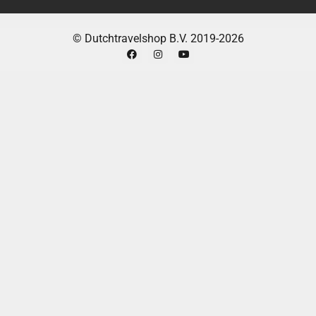
Dreame A1 Pro gebruikt 3D Point Cloud Data-
technologie en geavanceerde algoritmen om
obstakels nauwkeurig te detecteren en te
© Dutchtravelshop B.V. 2019-2026
vermijden.
Hoe kan ik de Dreame A1 Pro bedienen?
Je
kunt de Dreame A1 Pro bedienen via de
Dreamehome-app op je smartphone.
Is de Dreame A1 Pro waterdicht?
Ja, de
Dreame A1 Pro is IPX6 waterdicht, waardoor je
hem eenvoudig kunt afspoelen.